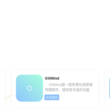
GitMind
GitMind是一款免费在线思维
导图软件，提供有丰富的功能
和模版，可免费导出JPGPNG
点击直达
图片、PDF文档以及TXT文本等
多种格式。支持自定义思维导