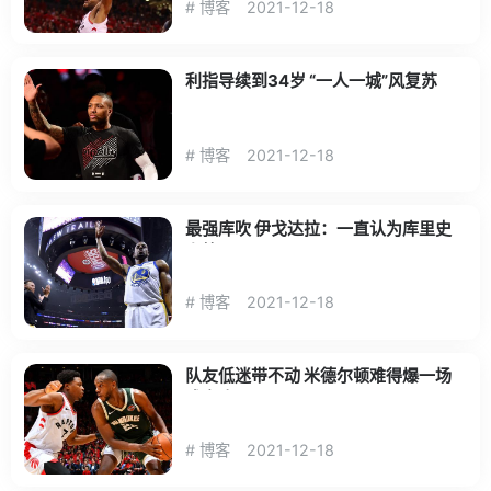
#
博客
2021-12-18
利指导续到34岁 “一人一城”风复苏
#
博客
2021-12-18
最强库吹 伊戈达拉：一直认为库里史
上第二
#
博客
2021-12-18
队友低迷带不动 米德尔顿难得爆一场
成空砍
#
博客
2021-12-18