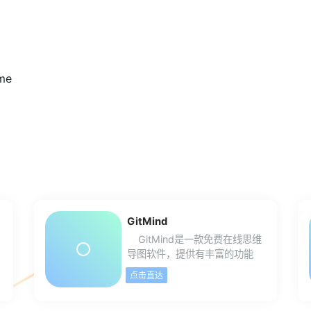
heme
GitMind
GitMind是一款免费在线思维
导图软件，提供有丰富的功能
和模版，可免费导出JPGPNG
点击直达
图片、PDF文档以及TXT文本等
多种格式。支持自定义思维导